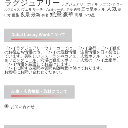
ラグジュアリー
ラグジュアリーホテル
レゴランド
ロー
人気
五つ星ホテル
ヴェルサーチ
ルスロイス
ヴェルサーチホテル
両替
使
絶景
豪華
夜景
最新
高級
優雅
有名
５つ星
い方
Dubai Luxury Wordについて
ドバイラグジュアリーウォーカーでは、ドバイ旅行・ドバイ観光
のお役立ち情報の他、ドバイの最新情報・注目情報を日々発信し
ています。美味しいレストランやカフェ、人気ホテル・スパ・シ
ョッピングモール、穴場の観光スポット、人気のドバイ土産等、
ドバイ情報を厳選してお届けします。
ドバイに関する疑問や質問も随時受け付けております。
お気軽に
お問い合わせ
ください。
記事・広告掲載・取材について
お問い合わせ