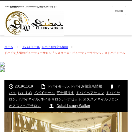
menu
ホーム
ドバイモール
,
ドバイお役立ち情報
ドバイで人気のビューティーサロン『シスターズ・ビューティーラウンジ』＠ドバイモール
2019/11/19
ドバイモール
,
ドバイお役立ち情報
ド
バイ
,
おすすめ
,
ドバイモール
,
五十嵐りえ
,
ドバイヘアサロン
,
ドバイサ
ロン
,
ドバイネイル
,
ネイルサロン
,
ヘアセット
,
オススメネイルサロン
,
オススメヘアサロン
Dubai Luxury Walker