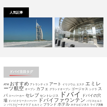
人気記事
ドバイが誇る最高級７つ星ホテ
世界初のアルマーニホテル・ドバ
ル・ブルジュ アル アラブ …
イ（スイートルームをご紹介…
ドバイ注目タグ
エミレ
おすすめ
アート
ATM
アトランティス
イリジウム
エステ
ーツ航空
カフェ
ス
ゴージャス
オープン
グランドオープン
シドラ
ドバイ
セレブ
パ
ドバイの穴
セントレジス
スーパーカー
ドバイファウンテン
場
ドバイクリークハーバー
パリスヒルト
ホテル
ブランド
ン
パリスビーチクラブ
ヒルトン
ホテルビジネス
ライブ演奏