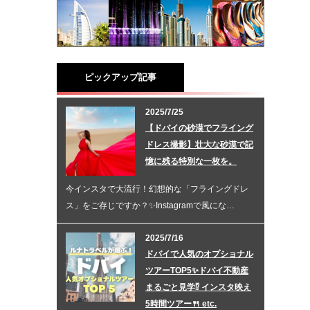
ピックアップ記事
2025/7/25
【ドバイの砂漠でフライング
ドレス撮影】壮大な砂漠で記
憶に残る特別な一枚を。
今インスタで大流行！幻想的な「フライングドレ
ス」をご存じですか？✨Instagramで風にな…
2025/7/16
ドバイで人気のオプショナル
ツアーTOP5✨ドバイ不動産
まるごと見学⁉ インスタ映え
5時間ツアー🍴 etc.