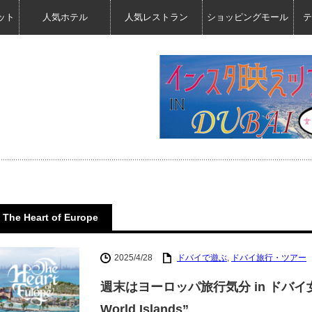
ット
人気ホテル
人気レストラン
ショッピングモール
テ
The Heart of Europe
2025/4/28
ドバイで遊ぶ
,
ドバイ旅行・ツアー
週末はヨーロッパ旅行気分 in ドバイ女子ライフ
World Islands”