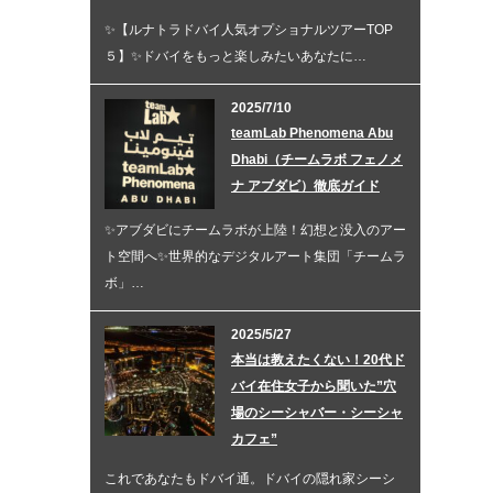
✨【ルナトラドバイ人気オプショナルツアーTOP
５】✨ドバイをもっと楽しみたいあなたに…
2025/7/10
teamLab Phenomena Abu
Dhabi（チームラボ フェノメ
ナ アブダビ）徹底ガイド
✨アブダビにチームラボが上陸！幻想と没入のアー
ト空間へ✨世界的なデジタルアート集団「チームラ
ボ」…
2025/5/27
本当は教えたくない！20代ド
バイ在住女子から聞いた”穴
場のシーシャバー・シーシャ
カフェ”
これであなたもドバイ通。ドバイの隠れ家シーシ