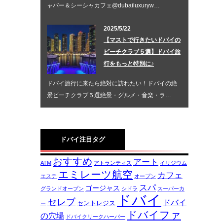
ャバー＆シーシャカフェ@dubailuxuryw…
2025/5/22
【マストで行きたいドバイの
ビーチクラブ５選】ドバイ旅
行をもっと特別に♪
ドバイ旅行に来たら絶対に訪れたい！ドバイの絶
景ビーチクラブ５選絶景・グルメ・音楽・ラ…
ドバイ注目タグ
おすすめ
アート
ATM
アトランティス
イリジウム
エミレーツ航空
カフェ
エステ
オープン
スパ
ゴージャス
グランドオープン
シドラ
スーパーカ
ドバイ
セレブ
ドバイ
セントレジス
ー
ドバイファ
の穴場
ドバイクリークハーバー